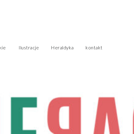
Przeskocz
kie
Ilustracje
Heraldyka
kontakt
do
treści